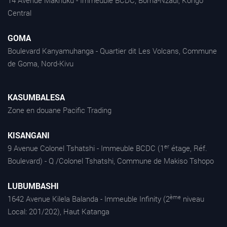
14 Avenue Makhuku - Immeuble BCDC, Boma-Nzadi, Kongo
Central
GOMA
Boulevard Kanyamuhanga - Quartier dit Les Volcans, Commune
de Goma, Nord-Kivu
KASUMBALESA
Zone en douane Pacific Trading
KISANGANI
er
9 Avenue Colonel Tshatshi - Immeuble BCDC (1
étage, Réf.
Boulevard) - Q /Colonel Tshatshi, Commune de Makiso Tshopo
LUBUMBASHI
ème
1642 Avenue Kilela Balanda - Immeuble Infinity (2
niveau
Local: 201/202), Haut Katanga