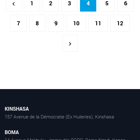
1
2
3
4
5
6
7
8
9
10
11
12
KINSHASA
157 Avenue de la Démocratie (Ex Huileries), Kinshasa
BOMA