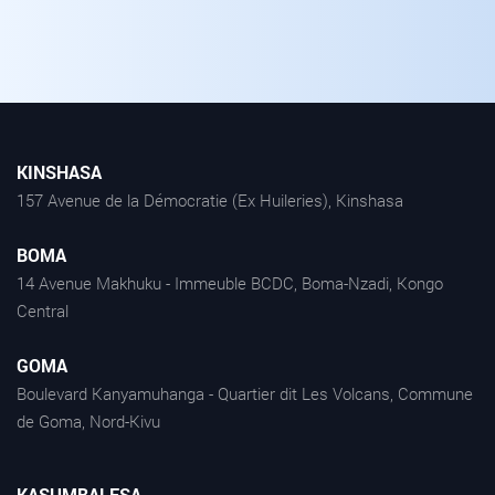
KINSHASA
157 Avenue de la Démocratie (Ex Huileries), Kinshasa
BOMA
14 Avenue Makhuku - Immeuble BCDC, Boma-Nzadi, Kongo
Central
GOMA
Boulevard Kanyamuhanga - Quartier dit Les Volcans, Commune
de Goma, Nord-Kivu
KASUMBALESA